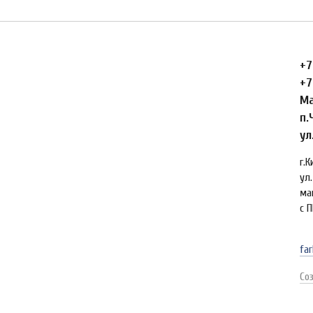
+7
+7
Ма
п.
ул
г.
ул.
ма
с П
far
Со