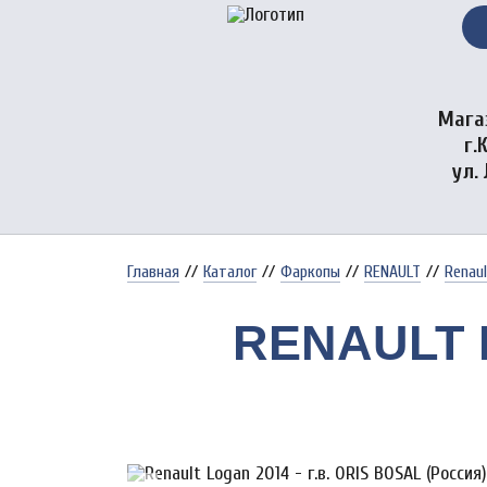
Мага
г.
ул.
Главная
//
Каталог
//
Фаркопы
//
RENAULT
//
Renaul
RENAULT L