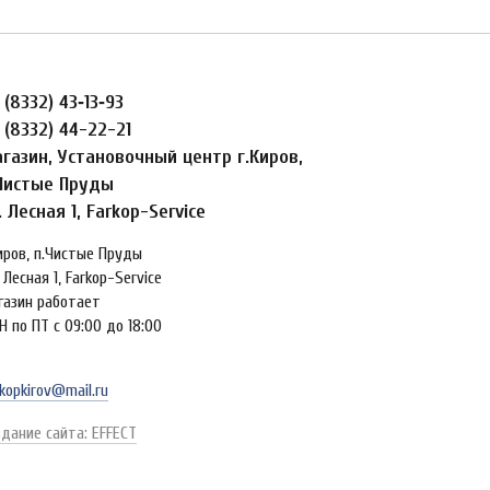
 (8332) 43‑13‑93
 (8332) 44-22-21
газин, Установочный центр г.Киров,
Чистые Пруды
. Лесная 1, Farkop-Service
Киров, п.Чистые Пруды
 Лесная 1, Farkop-Service
газин работает
Н по ПТ с 09:00 до 18:00
kopkirov@mail.ru
здание сайта: EFFECT