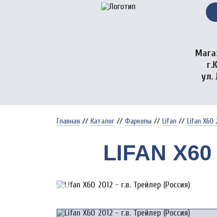
Мага
г.
ул.
Главная
//
Каталог
//
Фаркопы
//
Lifan
//
Lifan X60 2
LIFAN X60