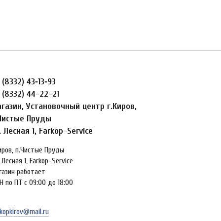
 (8332) 43‑13‑93
 (8332) 44-22-21
газин, Установочный центр г.Киров,
Чистые Пруды
. Лесная 1, Farkop-Service
Киров, п.Чистые Пруды
 Лесная 1, Farkop-Service
газин работает
Н по ПТ с 09:00 до 18:00
kopkirov@mail.ru