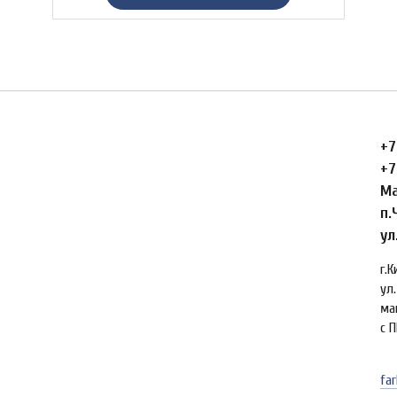
+7
+7
Ма
п.
ул
г.
ул.
ма
с П
far