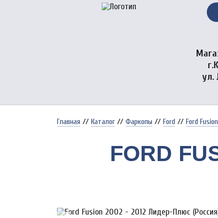
Мага
г.
ул.
Главная
//
Каталог
//
Фаркопы
//
Ford
//
Ford Fusio
FORD FUS