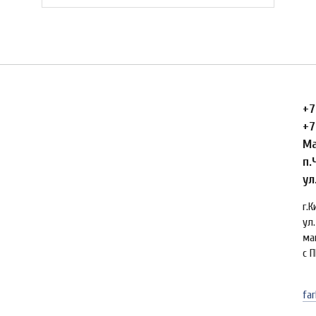
+7
+7
Ма
п.
ул
г.
ул.
ма
с П
far