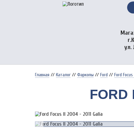
Мага
г.
ул.
Главная
//
Каталог
//
Фаркопы
//
Ford
//
Ford Focus 
FORD F