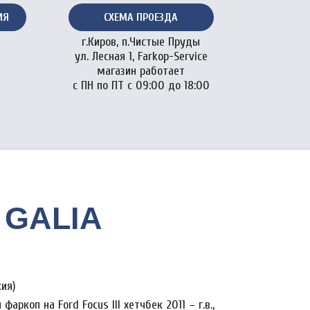
ИЯ
СХЕМА ПРОЕЗДА
г.Киров, п.Чистые Пруды
ул. Лесная 1, Farkop-Service
магазин работает
с ПН по ПТ с 09:00 до 18:00
1 GALIA
кия)
аркоп на Ford Focus III хетчбек 2011 – г.в.,